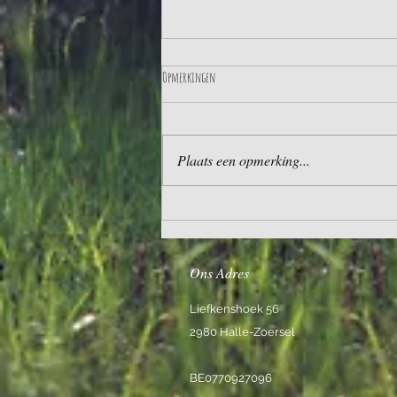
Opmerkingen
Plaats een opmerking...
Filmsterren, zomerse oogst en vers bio
lamsvlees
Ons Adres
Liefkenshoek 56
2980 Halle-Zoersel
BE0770927096