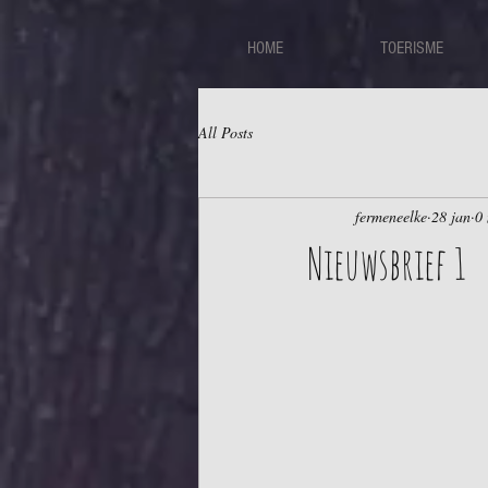
HOME
TOERISME
All Posts
fermeneelke
28 jan
0 
Nieuwsbrief 1