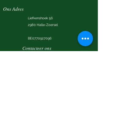
Ons Adres
Liefkenshoek 56
2980 Halle-Zoersel
BE0770927096
Contacteer ons
TEL:
+32 (0)484 505 944
+32 (0)477 638 949
+32 (0)3 288 13 23
E-MAIL:
mail@fermeneelke.be
Follow Us
In samenwerking en met de steun van: